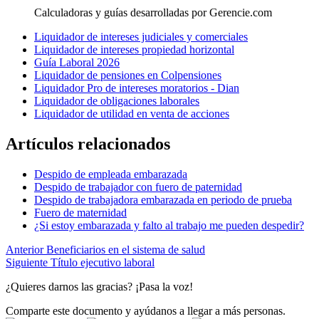
Calculadoras y guías desarrolladas por Gerencie.com
Liquidador de intereses judiciales y comerciales
Liquidador de intereses propiedad horizontal
Guía Laboral 2026
Liquidador de pensiones en Colpensiones
Liquidador Pro de intereses moratorios - Dian
Liquidador de obligaciones laborales
Liquidador de utilidad en venta de acciones
Artículos relacionados
Despido de empleada embarazada
Despido de trabajador con fuero de paternidad
Despido de trabajadora embarazada en periodo de prueba
Fuero de maternidad
¿Si estoy embarazada y falto al trabajo me pueden despedir?
Anterior
Beneficiarios en el sistema de salud
Siguiente
Título ejecutivo laboral
¿Quieres darnos las gracias? ¡Pasa la voz!
Comparte este documento y ayúdanos a llegar a más personas.