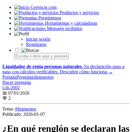
Gerencie.com
Productos y servicios
Pregúntenos
Herramientas y calculadoras
Mensajes recibidos
Iniciar sesión
Registrarse
Liquidador de renta personas naturales.
Su declaración paso a
paso con cálculos verificables.
Descubrir cómo funciona →
Portada
Preguntas
Impuestos
Hacer pregunta
Lili-2002
📅 07/01/2026
💬 2
Tema:
#Impuestos
Publicado:
2026-01-07
¿En qué renglón se declaran las