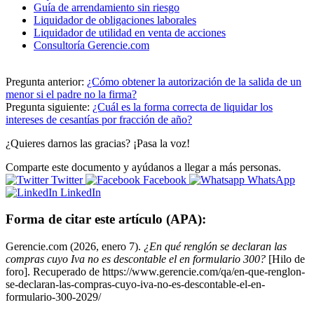
Guía de arrendamiento sin riesgo
Liquidador de obligaciones laborales
Liquidador de utilidad en venta de acciones
Consultoría Gerencie.com
Pregunta anterior:
¿Cómo obtener la autorización de la salida de un
menor si el padre no la firma?
Pregunta siguiente:
¿Cuál es la forma correcta de liquidar los
intereses de cesantías por fracción de año?
¿Quieres darnos las gracias? ¡Pasa la voz!
Comparte este documento y ayúdanos a llegar a más personas.
Twitter
Facebook
WhatsApp
LinkedIn
Forma de citar este artículo (APA):
Gerencie.com (2026, enero 7).
¿En qué renglón se declaran las
compras cuyo Iva no es descontable el en formulario 300?
[Hilo de
foro]. Recuperado de https://www.gerencie.com/qa/en-que-renglon-
se-declaran-las-compras-cuyo-iva-no-es-descontable-el-en-
formulario-300-2029/