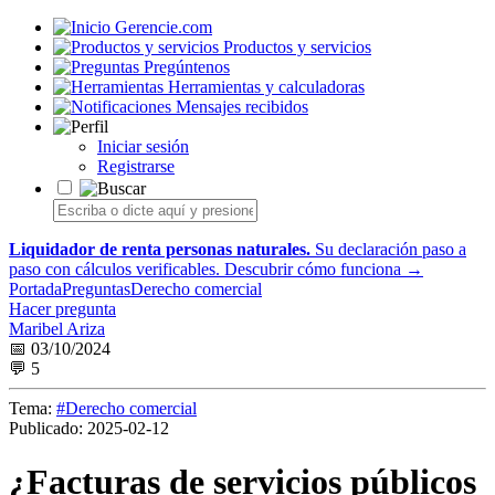
Gerencie.com
Productos y servicios
Pregúntenos
Herramientas y calculadoras
Mensajes recibidos
Iniciar sesión
Registrarse
Liquidador de renta personas naturales.
Su declaración paso a
paso con cálculos verificables.
Descubrir cómo funciona →
Portada
Preguntas
Derecho comercial
Hacer pregunta
Maribel Ariza
📅 03/10/2024
💬 5
Tema:
#Derecho comercial
Publicado:
2025-02-12
¿Facturas de servicios públicos