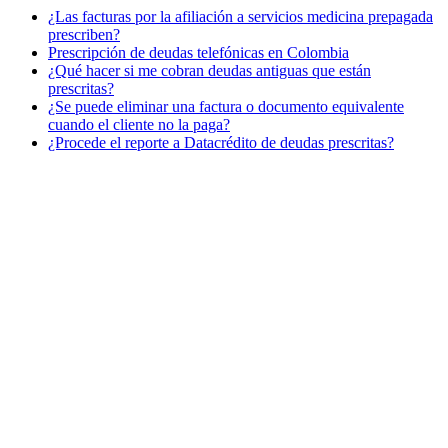
¿Las facturas por la afiliación a servicios medicina prepagada
prescriben?
Prescripción de deudas telefónicas en Colombia
¿Qué hacer si me cobran deudas antiguas que están
prescritas?
¿Se puede eliminar una factura o documento equivalente
cuando el cliente no la paga?
¿Procede el reporte a Datacrédito de deudas prescritas?