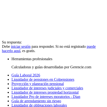
Su respuesta:
Debe
iniciar sesión
para responder. Si no está registrado
puede
hacerlo aquí
, es gratis.
Herramientas profesionales
Calculadoras y guías desarrolladas por Gerencie.com
Guía Laboral 2026
Liquidador de pensiones en Colpensiones
Proyección y planeación pensional
Liquidador de intereses judiciales y comerciales
Liquidador de intereses propiedad horizontal
Liquidador Pro de intereses moratorios - Dian
Guía de arrendamiento sin riesgo
Liquidador de obligaciones laborales