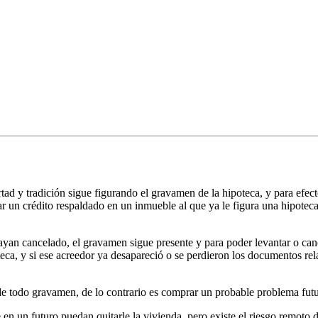
tad y tradición sigue figurando el gravamen de la hipoteca, y para efect
ar un crédito respaldado en un inmueble al que ya le figura una hipoteca
hayan cancelado, el gravamen sigue presente y para poder levantar o can
poteca, y si ese acreedor ya desapareció o se perdieron los documentos 
de todo gravamen, de lo contrario es comprar un probable problema futu
 un futuro puedan quitarle la vivienda, pero existe el riesgo remoto de a