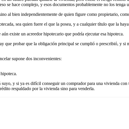
eso se hace complejo, y esos documentos probablemente no los tenga us
 sino al bien independientemente de quien figure como propietario, como 
tecada, sea quien fuere el que la posea, y a cualquier título que la hay
 aún existe un acreedor hipotecario que podría ejecutar esa hipoteca.
hay que probar que la obligación principal se cumplió o prescribió, y si 
ancelar supone dos inconvenientes:
 hipoteca.
uyo, y si ya es difícil conseguir un comprador para una vivienda con t
rédito respaldado por la vivienda sino para venderla.