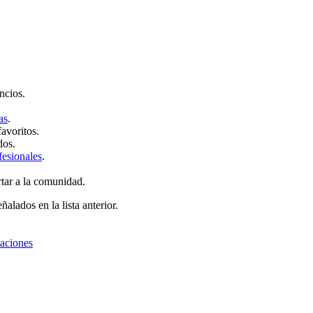
ncios.
as
.
favoritos.
dos.
fesionales
.
rtar a la comunidad.
ñalados en la lista anterior.
zaciones