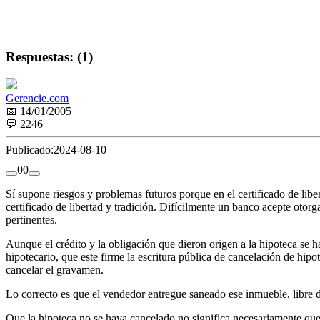
Respuestas: (1)
Gerencie.com
📅 14/01/2005
💬 2246
Publicado:
2024-08-10
0
0
Sí supone riesgos y problemas futuros porque en el certificado de liber
certificado de libertad y tradición. Difícilmente un banco acepte otorg
pertinentes.
Aunque el crédito y la obligación que dieron origen a la hipoteca se 
hipotecario, que este firme la escritura pública de cancelación de hi
cancelar el gravamen.
Lo correcto es que el vendedor entregue saneado ese inmueble, libre 
Que la hipoteca no se haya cancelado no significa necesariamente que en