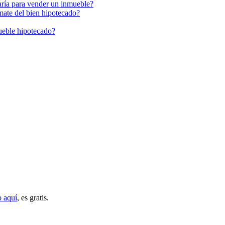
aría para vender un inmueble?
mate del bien hipotecado?
mueble hipotecado?
o aquí
, es gratis.