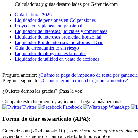
Calculadoras y guías desarrolladas por Gerencie.com
Guía Laboral 2026
Liquidador de pensiones en Colpensiones
Proyección y planeación pensional
Liquidador de intereses judiciales y comerciales
Liquidador de intereses propiedad horizontal
Liquidador Pro de intereses moratorios - Dian
Guía de arrendamiento sin riesgo
Liquidador de obligaciones laborales
Liquidador de utilidad en venta de acciones
Pregunta anterior:
¿Cuánto se paga de impuesto de renta por gananci
Pregunta siguiente:
¿Cuándo termina un embargo por alimentos?
¿Quieres darnos las gracias? ¡Pasa la voz!
Comparte este documento y ayúdanos a llegar a más personas.
Twitter
Facebook
WhatsApp
Forma de citar este artículo (APA):
Gerencie.com (2024, agosto 10).
¿Hay riesgo al comprar una viviend
vivienda-a-la-que-no-la-han-cancelado-la-hipoteca-565/