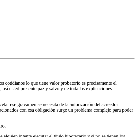
os cotidianos lo que tiene valor probatorio es precisamente el
, así usted presente paz y salvo y de toda las explicaciones
celar ese gravamen se necesita de la autorización del acreedor
relacionados con esa obligación surge un problema complejo para poder
ro.
lguien intente ejecutar el título hipotecario y si no se tienen los