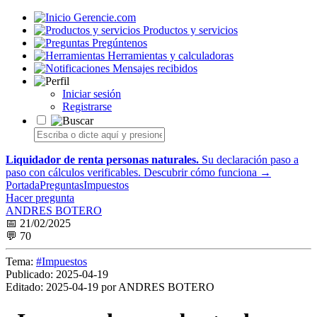
Gerencie.com
Productos y servicios
Pregúntenos
Herramientas y calculadoras
Mensajes recibidos
Iniciar sesión
Registrarse
Liquidador de renta personas naturales.
Su declaración paso a
paso con cálculos verificables.
Descubrir cómo funciona →
Portada
Preguntas
Impuestos
Hacer pregunta
ANDRES BOTERO
📅 21/02/2025
💬 70
Tema:
#Impuestos
Publicado:
2025-04-19
Editado:
2025-04-19 por ANDRES BOTERO