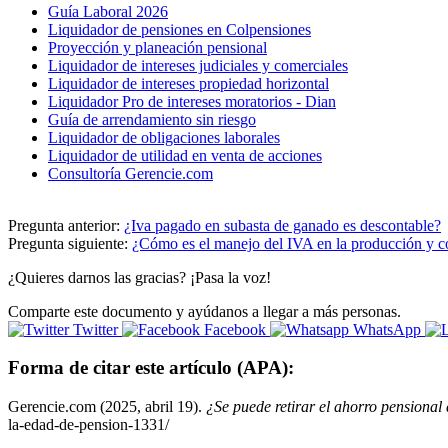
Guía Laboral 2026
Liquidador de pensiones en Colpensiones
Proyección y planeación pensional
Liquidador de intereses judiciales y comerciales
Liquidador de intereses propiedad horizontal
Liquidador Pro de intereses moratorios - Dian
Guía de arrendamiento sin riesgo
Liquidador de obligaciones laborales
Liquidador de utilidad en venta de acciones
Consultoría Gerencie.com
Pregunta anterior:
¿Iva pagado en subasta de ganado es descontable?
Pregunta siguiente:
¿Cómo es el manejo del IVA en la producción y c
¿Quieres darnos las gracias? ¡Pasa la voz!
Comparte este documento y ayúdanos a llegar a más personas.
Twitter
Facebook
WhatsApp
Forma de citar este artículo (APA):
Gerencie.com (2025, abril 19).
¿Se puede retirar el ahorro pensional
la-edad-de-pension-1331/