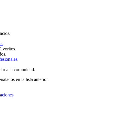
ncios.
as
.
favoritos.
dos.
fesionales
.
rtar a la comunidad.
ñalados en la lista anterior.
zaciones