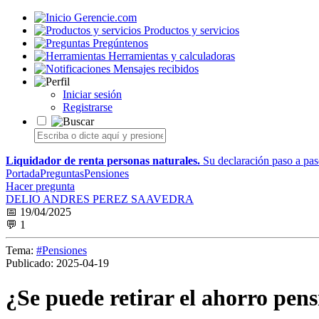
Gerencie.com
Productos y servicios
Pregúntenos
Herramientas y calculadoras
Mensajes recibidos
Iniciar sesión
Registrarse
Liquidador de renta personas naturales.
Su declaración paso a paso
Portada
Preguntas
Pensiones
Hacer pregunta
DELIO ANDRES PEREZ SAAVEDRA
📅 19/04/2025
💬 1
Tema:
#Pensiones
Publicado:
2025-04-19
¿Se puede retirar el ahorro pens