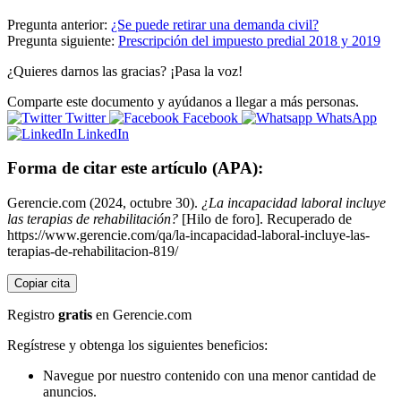
Pregunta anterior:
¿Se puede retirar una demanda civil?
Pregunta siguiente:
Prescripción del impuesto predial 2018 y 2019
¿Quieres darnos las gracias? ¡Pasa la voz!
Comparte este documento y ayúdanos a llegar a más personas.
Twitter
Facebook
WhatsApp
LinkedIn
Forma de citar este artículo (APA):
Gerencie.com (2024, octubre 30).
¿La incapacidad laboral incluye
las terapias de rehabilitación?
[Hilo de foro]. Recuperado de
https://www.gerencie.com/qa/la-incapacidad-laboral-incluye-las-
terapias-de-rehabilitacion-819/
Copiar cita
Registro
gratis
en Gerencie.com
Regístrese y obtenga los siguientes beneficios:
Navegue por nuestro contenido con una menor cantidad de
anuncios.