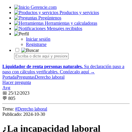
Gerencie.com
Productos y servicios
Pregúntenos
Herramientas y calculadoras
Mensajes recibidos
Iniciar sesión
Registrarse
Liquidador de renta personas naturales.
Su declaración paso a
paso con cálculos verificables.
Conózcalo aquí →
Portada
Preguntas
Derecho laboral
Hacer pregunta
Avg
📅 25/12/2023
💬 805
Tema:
#Derecho laboral
Publicado:
2024-10-30
¿La incapacidad laboral