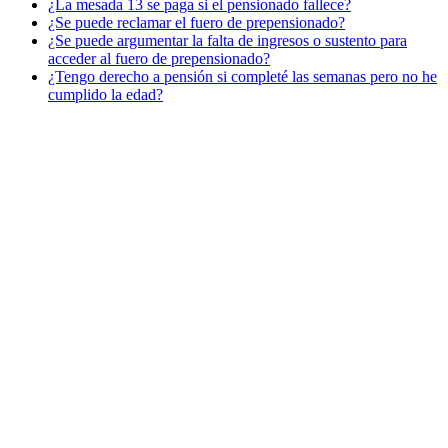
¿La mesada 13 se paga si el pensionado fallece?
¿Se puede reclamar el fuero de prepensionado?
¿Se puede argumentar la falta de ingresos o sustento para
acceder al fuero de prepensionado?
¿Tengo derecho a pensión si completé las semanas pero no he
cumplido la edad?