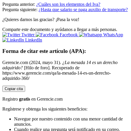
Pregunta anterior:
¿Cuáles son los elementos del Iva?
Pregunta siguiente:
¿Hasta que salario se paga auxilio de transporte?
¿Quieres darnos las gracias? ¡Pasa la voz!
Comparte este documento y ayúdanos a llegar a más personas.
Twitter
Facebook
WhatsApp
LinkedIn
Forma de citar este artículo (APA):
Gerencie.com (2024, mayo 31).
¿La mesada 14 es un derecho
adquirido?
[Hilo de foro]. Recuperado de
https://www.gerencie.com/qa/la-mesada-14-es-un-derecho-
adquirido-360/
Copiar cita
Registro
gratis
en Gerencie.com
Regístrese y obtenga los siguientes beneficios:
Navegue por nuestro contenido con una menor cantidad de
anuncios.
Cuando realice una pregunta será notificado en su correo.