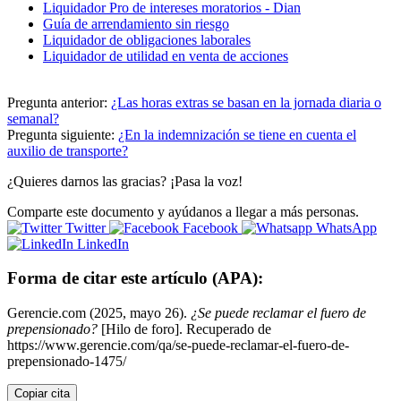
Liquidador Pro de intereses moratorios - Dian
Guía de arrendamiento sin riesgo
Liquidador de obligaciones laborales
Liquidador de utilidad en venta de acciones
Pregunta anterior:
¿Las horas extras se basan en la jornada diaria o
semanal?
Pregunta siguiente:
¿En la indemnización se tiene en cuenta el
auxilio de transporte?
¿Quieres darnos las gracias? ¡Pasa la voz!
Comparte este documento y ayúdanos a llegar a más personas.
Twitter
Facebook
WhatsApp
LinkedIn
Forma de citar este artículo (APA):
Gerencie.com (2025, mayo 26).
¿Se puede reclamar el fuero de
prepensionado?
[Hilo de foro]. Recuperado de
https://www.gerencie.com/qa/se-puede-reclamar-el-fuero-de-
prepensionado-1475/
Copiar cita