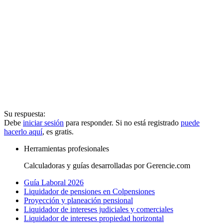
Su respuesta:
Debe
iniciar sesión
para responder. Si no está registrado
puede
hacerlo aquí
, es gratis.
Herramientas profesionales
Calculadoras y guías desarrolladas por Gerencie.com
Guía Laboral 2026
Liquidador de pensiones en Colpensiones
Proyección y planeación pensional
Liquidador de intereses judiciales y comerciales
Liquidador de intereses propiedad horizontal