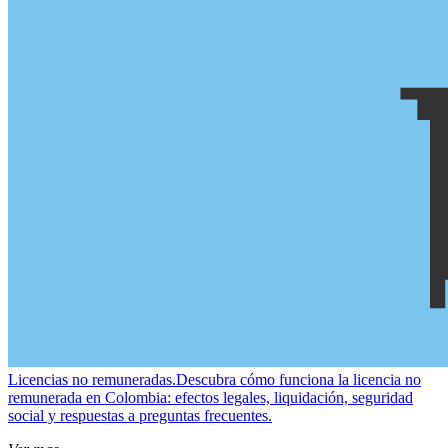
Licencias no remuneradas.
Descubra cómo funciona la licencia no
remunerada en Colombia: efectos legales, liquidación, seguridad
social y respuestas a preguntas frecuentes.