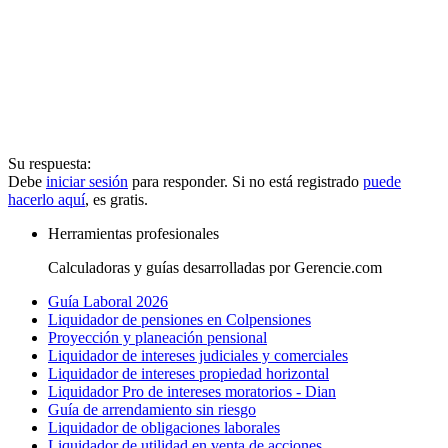
Su respuesta:
Debe
iniciar sesión
para responder. Si no está registrado
puede
hacerlo aquí
, es gratis.
Herramientas profesionales
Calculadoras y guías desarrolladas por Gerencie.com
Guía Laboral 2026
Liquidador de pensiones en Colpensiones
Proyección y planeación pensional
Liquidador de intereses judiciales y comerciales
Liquidador de intereses propiedad horizontal
Liquidador Pro de intereses moratorios - Dian
Guía de arrendamiento sin riesgo
Liquidador de obligaciones laborales
Liquidador de utilidad en venta de acciones