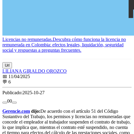
Licencias no remuneradas.
Descubra cómo funciona la licencia no
remunerada en Colombia: efectos legales, liquidación, seguridad
social y respuestas a preguntas frecuentes.
Url
LILIANA GIRALDO OROZCO
📅 11/04/2025
💬 6
Publicado:
2025-10-27
0
0
Gerencie.com
dijo:
De acuerdo con el artículo 51 del Código
Sustantivo del Trabajo, los permisos y licencias no remuneradas que
concede el empleador al trabajador suspenden el contrato de trabajo,
lo que implica que, mientras el contrato esté suspendido, no cuenta
el tiempo para efectos del cálculo de las prestaciones sociales, como