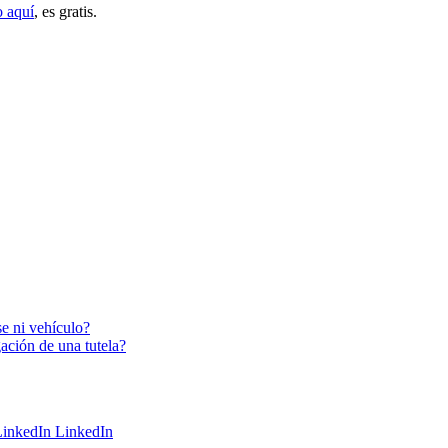
o aquí
, es gratis.
e ni vehículo?
egación de una tutela?
LinkedIn