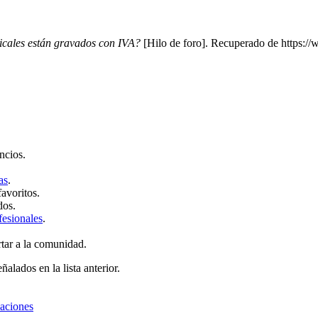
icales están gravados con IVA?
[Hilo de foro]. Recuperado de https://
ncios.
as
.
favoritos.
dos.
fesionales
.
rtar a la comunidad.
ñalados en la lista anterior.
zaciones