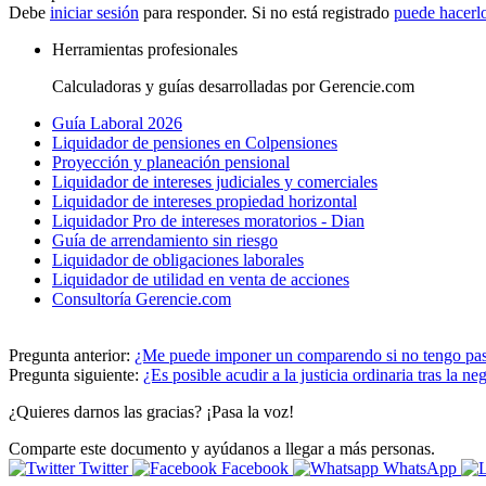
Debe
iniciar sesión
para responder. Si no está registrado
puede hacerl
Herramientas profesionales
Calculadoras y guías desarrolladas por Gerencie.com
Guía Laboral 2026
Liquidador de pensiones en Colpensiones
Proyección y planeación pensional
Liquidador de intereses judiciales y comerciales
Liquidador de intereses propiedad horizontal
Liquidador Pro de intereses moratorios - Dian
Guía de arrendamiento sin riesgo
Liquidador de obligaciones laborales
Liquidador de utilidad en venta de acciones
Consultoría Gerencie.com
Pregunta anterior:
¿Me puede imponer un comparendo si no tengo pas
Pregunta siguiente:
¿Es posible acudir a la justicia ordinaria tras la n
¿Quieres darnos las gracias? ¡Pasa la voz!
Comparte este documento y ayúdanos a llegar a más personas.
Twitter
Facebook
WhatsApp