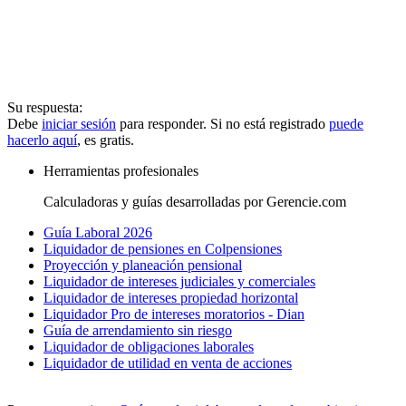
Su respuesta:
Debe
iniciar sesión
para responder. Si no está registrado
puede
hacerlo aquí
, es gratis.
Herramientas profesionales
Calculadoras y guías desarrolladas por Gerencie.com
Guía Laboral 2026
Liquidador de pensiones en Colpensiones
Proyección y planeación pensional
Liquidador de intereses judiciales y comerciales
Liquidador de intereses propiedad horizontal
Liquidador Pro de intereses moratorios - Dian
Guía de arrendamiento sin riesgo
Liquidador de obligaciones laborales
Liquidador de utilidad en venta de acciones