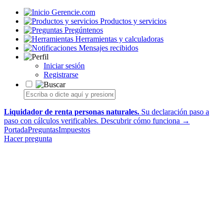
Gerencie.com
Productos y servicios
Pregúntenos
Herramientas y calculadoras
Mensajes recibidos
Iniciar sesión
Registrarse
Liquidador de renta personas naturales.
Su declaración paso a
paso con cálculos verificables.
Descubrir cómo funciona →
Portada
Preguntas
Impuestos
Hacer pregunta