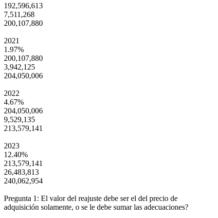
192,596,613
7,511,268
200,107,880
2021
1.97%
200,107,880
3,942,125
204,050,006
2022
4.67%
204,050,006
9,529,135
213,579,141
2023
12.40%
213,579,141
26,483,813
240,062,954
Pregunta 1: El valor del reajuste debe ser el del precio de
adquisición solamente, o se le debe sumar las adecuaciones?