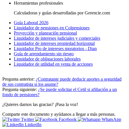
Herramientas profesionales
Calculadoras y guías desarrolladas por Gerencie.com
Guía Laboral 2026
Liquidador de pensiones en Colpensiones
Proyección y planeación pensional
Liquidador de intereses judiciales y comerciales
Liquidador de intereses propiedad horizontal
Liquidador Pro de intereses moratorios - Dian
Guía de arrendamiento sin riesgo
Liquidador de obligaciones laborales
Liquidador de utilidad en venta de acciones
Pregunta anterior:
¿Contratante puede deducir aportes a seguridad
de sus contratista si los asume?
Pregunta siguiente:
¿Se puede solicitar el Cetil si afiliación a un
fondo de pensiones?
¿Quieres darnos las gracias? ¡Pasa la voz!
Comparte este documento y ayúdanos a llegar a más personas.
Twitter
Facebook
WhatsApp
LinkedIn