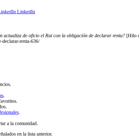
LinkedIn
 actualiza de oficio el Rut con la obligación de declarar renta?
[Hilo 
e-declarar-renta-636/
ncios.
as
.
favoritos.
dos.
fesionales
.
rtar a la comunidad.
ñalados en la lista anterior.