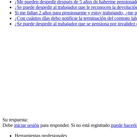
¿Me pueden despedir después de 5 años de haberme pensionad
¿Se puede despedir al trabajador que le reconocen la devolución
Si me faltan 2 años para pensionarme y estoy trabajando, ¿me 
¿Con cuántos días debo notificar la terminación del contrato lab
¿Se puede despedir al trabajador que se pensiona por invalidez
Su respuesta:
Debe
iniciar sesión
para responder. Si no está registrado
puede hacerl
Herramientas profesionales