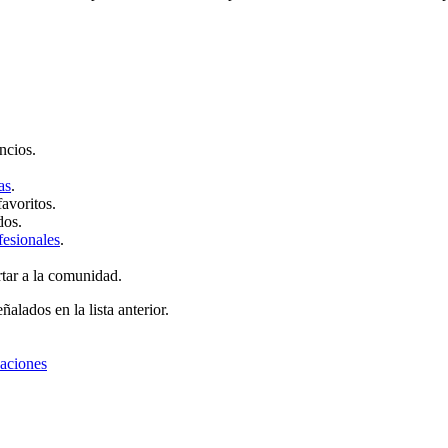
ncios.
as
.
favoritos.
dos.
fesionales
.
rtar a la comunidad.
ñalados en la lista anterior.
zaciones