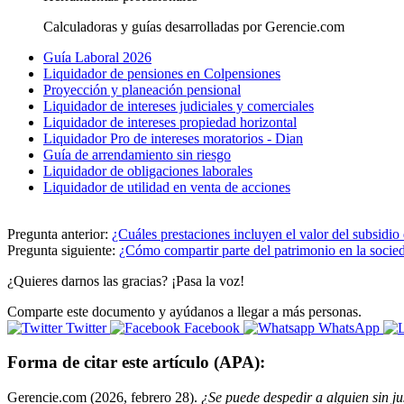
Calculadoras y guías desarrolladas por Gerencie.com
Guía Laboral 2026
Liquidador de pensiones en Colpensiones
Proyección y planeación pensional
Liquidador de intereses judiciales y comerciales
Liquidador de intereses propiedad horizontal
Liquidador Pro de intereses moratorios - Dian
Guía de arrendamiento sin riesgo
Liquidador de obligaciones laborales
Liquidador de utilidad en venta de acciones
Pregunta anterior:
¿Cuáles prestaciones incluyen el valor del subsidio 
Pregunta siguiente:
¿Cómo compartir parte del patrimonio en la socied
¿Quieres darnos las gracias? ¡Pasa la voz!
Comparte este documento y ayúdanos a llegar a más personas.
Twitter
Facebook
WhatsApp
Forma de citar este artículo (APA):
Gerencie.com (2026, febrero 28).
¿Se puede despedir a alguien sin j