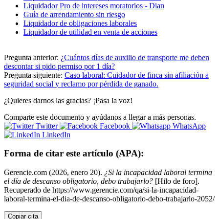
Liquidador Pro de intereses moratorios - Dian
Guía de arrendamiento sin riesgo
Liquidador de obligaciones laborales
Liquidador de utilidad en venta de acciones
Pregunta anterior:
¿Cuántos días de auxilio de transporte me deben
descontar si pido permiso por 1 día?
Pregunta siguiente:
Caso laboral: Cuidador de finca sin afiliación a
seguridad social y reclamo por pérdida de ganado.
¿Quieres darnos las gracias? ¡Pasa la voz!
Comparte este documento y ayúdanos a llegar a más personas.
Twitter
Facebook
WhatsApp
LinkedIn
Forma de citar este artículo (APA):
Gerencie.com (2026, enero 20).
¿Si la incapacidad laboral termina
el día de descanso obligatorio, debo trabajarlo?
[Hilo de foro].
Recuperado de https://www.gerencie.com/qa/si-la-incapacidad-
laboral-termina-el-dia-de-descanso-obligatorio-debo-trabajarlo-2052/
Copiar cita