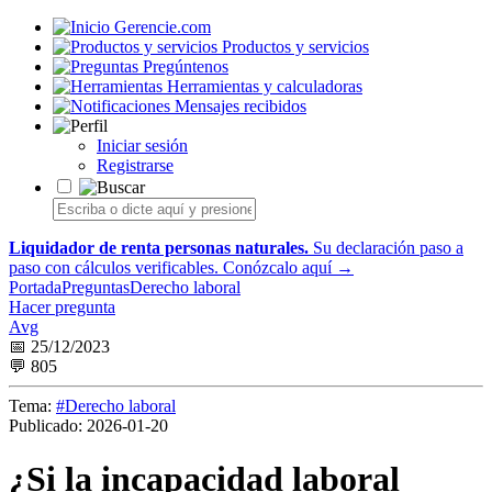
Gerencie.com
Productos y servicios
Pregúntenos
Herramientas y calculadoras
Mensajes recibidos
Iniciar sesión
Registrarse
Liquidador de renta personas naturales.
Su declaración paso a
paso con cálculos verificables.
Conózcalo aquí →
Portada
Preguntas
Derecho laboral
Hacer pregunta
Avg
📅 25/12/2023
💬 805
Tema:
#Derecho laboral
Publicado:
2026-01-20
¿Si la incapacidad laboral