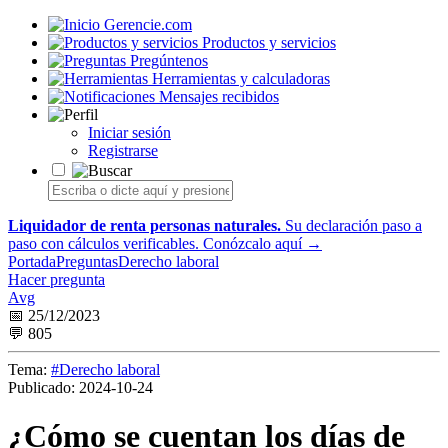
Gerencie.com
Productos y servicios
Pregúntenos
Herramientas y calculadoras
Mensajes recibidos
Iniciar sesión
Registrarse
Liquidador de renta personas naturales.
Su declaración paso a
paso con cálculos verificables.
Conózcalo aquí →
Portada
Preguntas
Derecho laboral
Hacer pregunta
Avg
📅 25/12/2023
💬 805
Tema:
#Derecho laboral
Publicado:
2024-10-24
¿Cómo se cuentan los días de