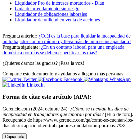
Liquidador Pro de intereses moratorios - Dian
Guía de arrendamiento sin riesgo
Liquidador de obligaciones laborales
Liquidador de utilidad en venta de acciones
Pregunta anterior:
¿Cuál es la base para liquidar la incapacidad de
un trabajador con un mínimo y lleva más de un mes incapacitado?
Pregunta siguiente:
¿En un contrato laboral para una empleada
doméstica por días se deben especificar los días?
¿Quieres darnos las gracias? ¡Pasa la voz!
Comparte este documento y ayúdanos a llegar a más personas.
Twitter
Facebook
WhatsApp
LinkedIn
Forma de citar este artículo (APA):
Gerencie.com (2024, octubre 24).
¿Cómo se cuentan los días de
incapacidad en trabajadores que laboran por días?
[Hilo de foro].
Recuperado de https://www.gerencie.com/qa/como-se-cuentan-los-
dias-de-incapacidad-en-trabajadores-que-laboran-por-dias-798/
Copiar cita