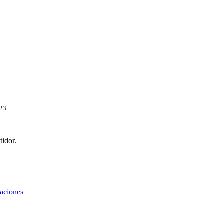
023
tidor.
zaciones