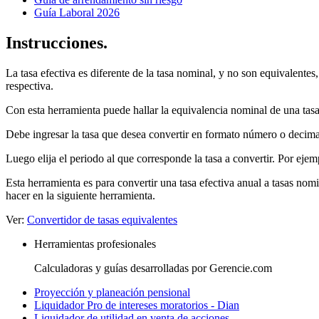
Guía Laboral 2026
Instrucciones.
La tasa efectiva es diferente de la tasa nominal, y no son equivalente
respectiva.
Con esta herramienta puede hallar la equivalencia nominal de una tasa
Debe ingresar la tasa que desea convertir en formato número o decimal.
Luego elija el periodo al que corresponde la tasa a convertir. Por eje
Esta herramienta es para convertir una tasa efectiva anual a tasas nomi
hacer en la siguiente herramienta.
Ver:
Convertidor de tasas equivalentes
Herramientas profesionales
Calculadoras y guías desarrolladas por Gerencie.com
Proyección y planeación pensional
Liquidador Pro de intereses moratorios - Dian
Liquidador de utilidad en venta de acciones