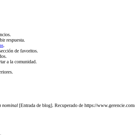
ncios.
bir respuesta.
as
.
sección de favoritos.
dos.
rtar a la comunidad.
eriores.
 a nominal
[Entrada de blog]. Recuperado de https://www.gerencie.com/c
.