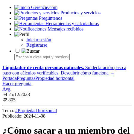
Gerencie.com
Productos y servicios
Pregúntenos
Herramientas y calculadoras
Mensajes recibidos
Iniciar sesión
Registrarse
Liquidador de renta personas naturales.
Su declaración paso a
paso con cálculos verificables.
Descubrir cómo funciona →
Portada
Preguntas
Propiedad horizontal
Hacer pregunta
Avg
📅 25/12/2023
💬 805
Tema:
#Propiedad horizontal
Publicado:
2024-11-08
¿Cómo sacar a un miembro del