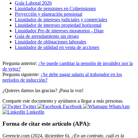
Guía Laboral 2026
Liquidador de pensiones en Colpensiones
Proyección y planeación pensional
Liquidador de intereses judiciales y comerciales
Liquidador de intereses propiedad horizontal
Liquidador Pro de intereses moratorios - Dian
Guía de arrendamiento sin riesgo
Liquidador de obligaciones laborales
Liquidador de utilidad en venta de acciones
Pregunta anterior:
¿Se puede cambiar la pensión de invalidez por la
de vejez?
Pregunta siguiente:
¿Se debe pagar salario al trabajador en los
períodos de inducción?
¿Quieres darnos las gracias? ¡Pasa la voz!
Comparte este documento y ayúdanos a llegar a más personas.
Twitter
Facebook
WhatsApp
LinkedIn
Forma de citar este artículo (APA):
Gerencie.com (2024, diciembre 6).
¿En un contrato, cuál es la