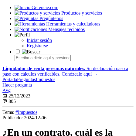
Gerencie.com
Productos y servicios
Pregúntenos
Herramientas y calculadoras
Mensajes recibidos
Iniciar sesión
Registrarse
Liquidador de renta personas naturales.
Su declaración paso a
paso con cálculos verificables.
Conózcalo aquí →
Portada
Preguntas
Impuestos
Hacer pregunta
Avg
📅 25/12/2023
💬 805
Tema:
#Impuestos
Publicado:
2024-12-06
¿En un contrato, cuál es la