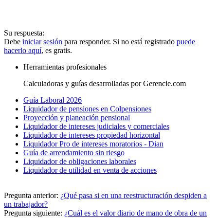
Su respuesta:
Debe
iniciar sesión
para responder. Si no está registrado
puede
hacerlo aquí
, es gratis.
Herramientas profesionales
Calculadoras y guías desarrolladas por Gerencie.com
Guía Laboral 2026
Liquidador de pensiones en Colpensiones
Proyección y planeación pensional
Liquidador de intereses judiciales y comerciales
Liquidador de intereses propiedad horizontal
Liquidador Pro de intereses moratorios - Dian
Guía de arrendamiento sin riesgo
Liquidador de obligaciones laborales
Liquidador de utilidad en venta de acciones
Pregunta anterior:
¿Qué pasa si en una reestructuración despiden a
un trabajador?
Pregunta siguiente:
¿Cuál es el valor diario de mano de obra de un