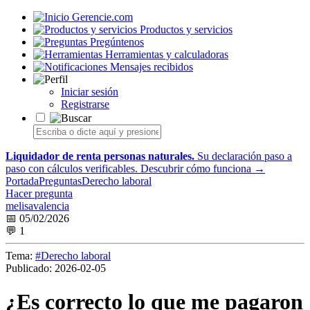
Gerencie.com
Productos y servicios
Pregúntenos
Herramientas y calculadoras
Mensajes recibidos
Iniciar sesión
Registrarse
Liquidador de renta personas naturales.
Su declaración paso a
paso con cálculos verificables.
Descubrir cómo funciona →
Portada
Preguntas
Derecho laboral
Hacer pregunta
melisavalencia
📅 05/02/2026
💬 1
Tema:
#Derecho laboral
Publicado:
2026-02-05
¿Es correcto lo que me pagaron