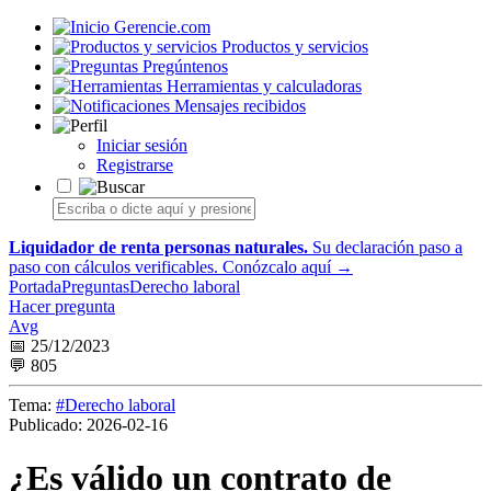
Gerencie.com
Productos y servicios
Pregúntenos
Herramientas y calculadoras
Mensajes recibidos
Iniciar sesión
Registrarse
Liquidador de renta personas naturales.
Su declaración paso a
paso con cálculos verificables.
Conózcalo aquí →
Portada
Preguntas
Derecho laboral
Hacer pregunta
Avg
📅 25/12/2023
💬 805
Tema:
#Derecho laboral
Publicado:
2026-02-16
¿Es válido un contrato de