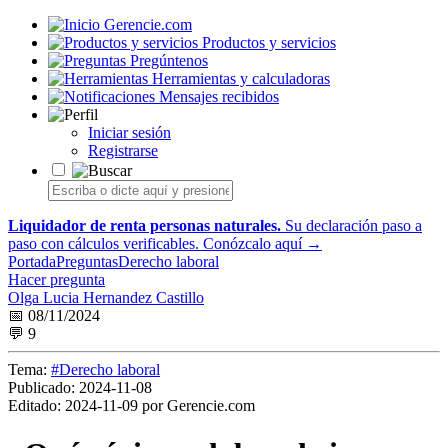
Gerencie.com
Productos y servicios
Pregúntenos
Herramientas y calculadoras
Mensajes recibidos
Iniciar sesión
Registrarse
Liquidador de renta personas naturales.
Su declaración paso a
paso con cálculos verificables.
Conózcalo aquí →
Portada
Preguntas
Derecho laboral
Hacer pregunta
Olga Lucia Hernandez Castillo
📅 08/11/2024
💬 9
Tema:
#Derecho laboral
Publicado:
2024-11-08
Editado:
2024-11-09 por Gerencie.com