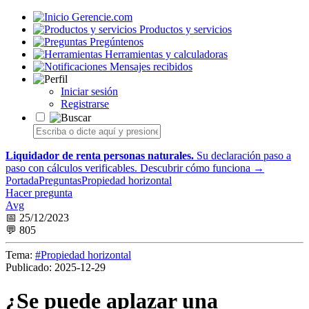
Gerencie.com
Productos y servicios
Pregúntenos
Herramientas y calculadoras
Mensajes recibidos
Iniciar sesión
Registrarse
Liquidador de renta personas naturales.
Su declaración paso a
paso con cálculos verificables.
Descubrir cómo funciona →
Portada
Preguntas
Propiedad horizontal
Hacer pregunta
Avg
📅 25/12/2023
💬 805
Tema:
#Propiedad horizontal
Publicado:
2025-12-29
¿Se puede aplazar una