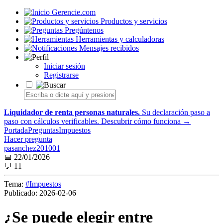
Gerencie.com
Productos y servicios
Pregúntenos
Herramientas y calculadoras
Mensajes recibidos
Iniciar sesión
Registrarse
Liquidador de renta personas naturales.
Su declaración paso a
paso con cálculos verificables.
Descubrir cómo funciona →
Portada
Preguntas
Impuestos
Hacer pregunta
pasanchez201001
📅 22/01/2026
💬 11
Tema:
#Impuestos
Publicado:
2026-02-06
¿Se puede elegir entre