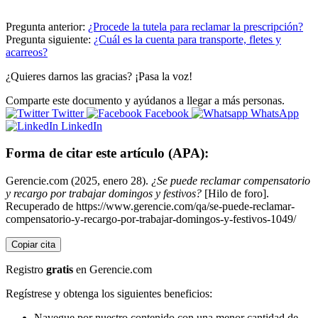
Pregunta anterior:
¿Procede la tutela para reclamar la prescripción?
Pregunta siguiente:
¿Cuál es la cuenta para transporte, fletes y
acarreos?
¿Quieres darnos las gracias? ¡Pasa la voz!
Comparte este documento y ayúdanos a llegar a más personas.
Twitter
Facebook
WhatsApp
LinkedIn
Forma de citar este artículo (APA):
Gerencie.com (2025, enero 28).
¿Se puede reclamar compensatorio
y recargo por trabajar domingos y festivos?
[Hilo de foro].
Recuperado de https://www.gerencie.com/qa/se-puede-reclamar-
compensatorio-y-recargo-por-trabajar-domingos-y-festivos-1049/
Copiar cita
Registro
gratis
en Gerencie.com
Regístrese y obtenga los siguientes beneficios:
Navegue por nuestro contenido con una menor cantidad de