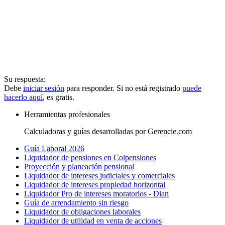
Su respuesta:
Debe
iniciar sesión
para responder. Si no está registrado
puede
hacerlo aquí
, es gratis.
Herramientas profesionales
Calculadoras y guías desarrolladas por Gerencie.com
Guía Laboral 2026
Liquidador de pensiones en Colpensiones
Proyección y planeación pensional
Liquidador de intereses judiciales y comerciales
Liquidador de intereses propiedad horizontal
Liquidador Pro de intereses moratorios - Dian
Guía de arrendamiento sin riesgo
Liquidador de obligaciones laborales
Liquidador de utilidad en venta de acciones