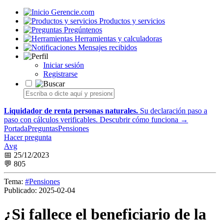
Gerencie.com
Productos y servicios
Pregúntenos
Herramientas y calculadoras
Mensajes recibidos
Iniciar sesión
Registrarse
Liquidador de renta personas naturales.
Su declaración paso a
paso con cálculos verificables.
Descubrir cómo funciona →
Portada
Preguntas
Pensiones
Hacer pregunta
Avg
📅 25/12/2023
💬 805
Tema:
#Pensiones
Publicado:
2025-02-04
¿Si fallece el beneficiario de la