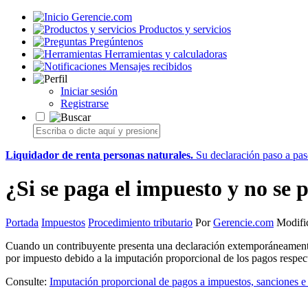
Gerencie.com
Productos y servicios
Pregúntenos
Herramientas y calculadoras
Mensajes recibidos
Iniciar sesión
Registrarse
Liquidador de renta personas naturales.
Su declaración paso a paso
¿Si se paga el impuesto y no se 
Portada
Impuestos
Procedimiento tributario
Por
Gerencie.com
Modific
Cuando un contribuyente presenta una declaración extemporáneamente, 
por impuesto debido a la imputación proporcional de los pagos respecto 
Consulte:
Imputación proporcional de pagos a impuestos, sanciones e 