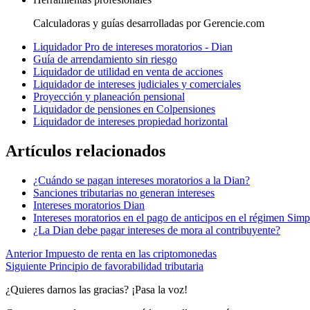
Calculadoras y guías desarrolladas por Gerencie.com
Liquidador Pro de intereses moratorios - Dian
Guía de arrendamiento sin riesgo
Liquidador de utilidad en venta de acciones
Liquidador de intereses judiciales y comerciales
Proyección y planeación pensional
Liquidador de pensiones en Colpensiones
Liquidador de intereses propiedad horizontal
Artículos relacionados
¿Cuándo se pagan intereses moratorios a la Dian?
Sanciones tributarias no generan intereses
Intereses moratorios Dian
Intereses moratorios en el pago de anticipos en el régimen Simp
¿La Dian debe pagar intereses de mora al contribuyente?
Anterior
Impuesto de renta en las criptomonedas
Siguiente
Principio de favorabilidad tributaria
¿Quieres darnos las gracias? ¡Pasa la voz!