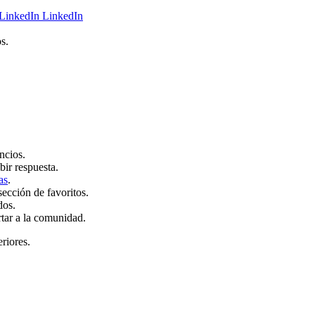
LinkedIn
s.
ncios.
bir respuesta.
as
.
sección de favoritos.
dos.
rtar a la comunidad.
eriores.