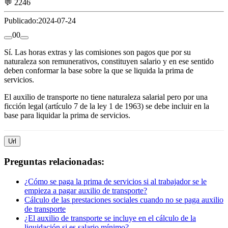
💬 2246
Publicado:
2024-07-24
0
0
Sí. Las horas extras y las comisiones son pagos que por su
naturaleza son remunerativos, constituyen salario y en ese sentido
deben conformar la base sobre la que se liquida la prima de
servicios.
El auxilio de transporte no tiene naturaleza salarial pero por una
ficción legal (artículo 7 de la ley 1 de 1963) se debe incluir en la
base para liquidar la prima de servicios.
Url
Preguntas relacionadas:
¿Cómo se paga la prima de servicios si al trabajador se le
empieza a pagar auxilio de transporte?
Cálculo de las prestaciones sociales cuando no se paga auxilio
de transporte
¿El auxilio de transporte se incluye en el cálculo de la
liquidación si es salario mínimo?