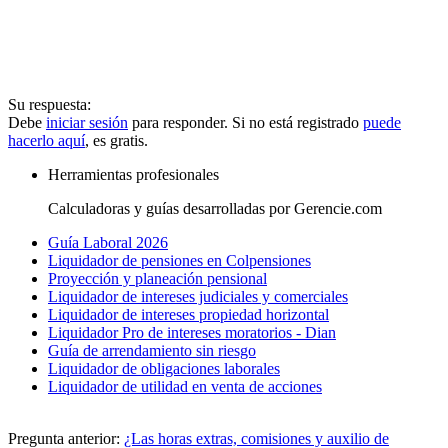
Su respuesta:
Debe
iniciar sesión
para responder. Si no está registrado
puede
hacerlo aquí
, es gratis.
Herramientas profesionales
Calculadoras y guías desarrolladas por Gerencie.com
Guía Laboral 2026
Liquidador de pensiones en Colpensiones
Proyección y planeación pensional
Liquidador de intereses judiciales y comerciales
Liquidador de intereses propiedad horizontal
Liquidador Pro de intereses moratorios - Dian
Guía de arrendamiento sin riesgo
Liquidador de obligaciones laborales
Liquidador de utilidad en venta de acciones
Pregunta anterior:
¿Las horas extras, comisiones y auxilio de