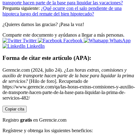
transporte hacen parte de la base para liquidar las vacaciones?
Pregunta siguiente:
¿Qué ocurre con el salo pendiente de una
hipoteca luego del remate del bien hipotecado?
¿Quieres darnos las gracias? ¡Pasa la voz!
Comparte este documento y ayúdanos a llegar a más personas.
Twitter
Facebook
WhatsApp
LinkedIn
Forma de citar este artículo (APA):
Gerencie.com (2024, julio 24).
¿Las horas extras, comisiones y
auxilio de transporte hacen parte de la base para liquidar la prima
de servicios?
[Hilo de foro]. Recuperado de
https://www.gerencie.com/qa/las-horas-extras-comisiones-y-auxilio-
de-transporte-hacen-parte-de-la-base-para-liquidar-la-prima-de-
servicios-482/
Copiar cita
Registro
gratis
en Gerencie.com
Regístrese y obtenga los siguientes beneficios: