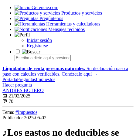
Gerencie.com
Productos y servicios
Pregúntenos
Herramientas y calculadoras
Mensajes recibidos
Iniciar sesión
Registrarse
Liquidador de renta personas naturales.
Su declaración paso a
paso con cálculos verificables.
Conózcalo aquí →
Portada
Preguntas
Impuestos
Hacer pregunta
ANDRES BOTERO
📅 21/02/2025
💬 70
Tema:
#Impuestos
Publicado:
2025-05-02
¿Los gastos no deducibles se