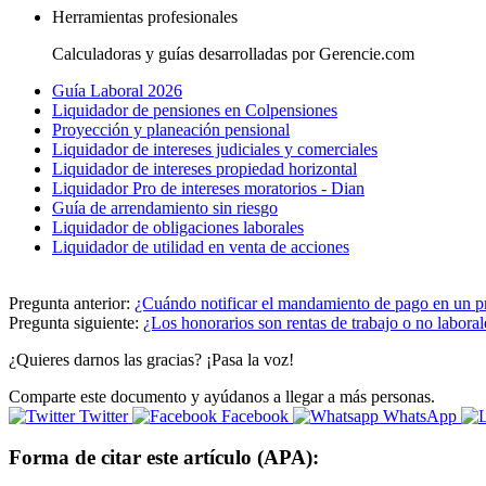
Herramientas profesionales
Calculadoras y guías desarrolladas por Gerencie.com
Guía Laboral 2026
Liquidador de pensiones en Colpensiones
Proyección y planeación pensional
Liquidador de intereses judiciales y comerciales
Liquidador de intereses propiedad horizontal
Liquidador Pro de intereses moratorios - Dian
Guía de arrendamiento sin riesgo
Liquidador de obligaciones laborales
Liquidador de utilidad en venta de acciones
Pregunta anterior:
¿Cuándo notificar el mandamiento de pago en un p
Pregunta siguiente:
¿Los honorarios son rentas de trabajo o no laboral
¿Quieres darnos las gracias? ¡Pasa la voz!
Comparte este documento y ayúdanos a llegar a más personas.
Twitter
Facebook
WhatsApp
Forma de citar este artículo (APA):