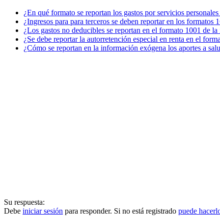
¿En qué formato se reportan los gastos por servicios personales
¿Ingresos para para terceros se deben reportar en los formatos
¿Los gastos no deducibles se reportan en el formato 1001 de l
¿Se debe reportar la autorretención especial en renta en el for
¿Cómo se reportan en la información exógena los aportes a sal
Su respuesta:
Debe
iniciar sesión
para responder. Si no está registrado
puede hacerl