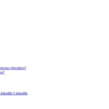
roceso ejecutivo?
es?
LinkedIn