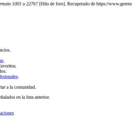
formato 1001 o 2276?
[Hilo de foro]. Recuperado de https://www.gerenc
ncios.
as
.
favoritos.
dos.
fesionales
.
rtar a la comunidad.
ñalados en la lista anterior.
zaciones