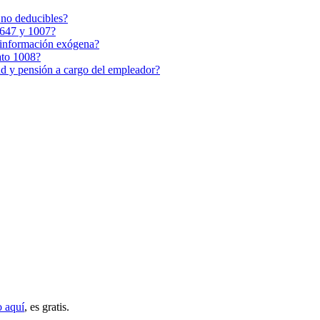
 no deducibles?
 1647 y 1007?
a información exógena?
mato 1008?
ud y pensión a cargo del empleador?
o aquí
, es gratis.