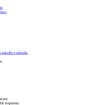
le
ómica
LinkedIn
s.
ncios.
bir respuesta.