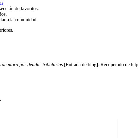
as
.
sección de favoritos.
dos.
rtar a la comunidad.
eriores.
s de mora por deudas tributarias
[Entrada de blog]. Recuperado de http
.