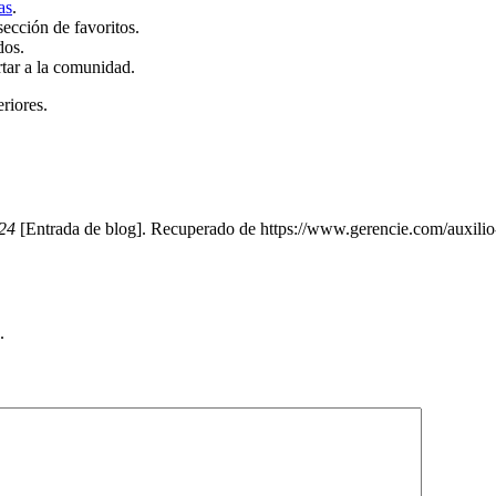
as
.
sección de favoritos.
dos.
rtar a la comunidad.
eriores.
024
[Entrada de blog]. Recuperado de https://www.gerencie.com/auxilio-
.