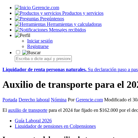
Gerencie.com
Productos y servicios
Pregúntenos
Herramientas y calculadoras
Mensajes recibidos
Iniciar sesión
Registrarse
Liquidador de renta personas naturales.
Su declaración paso a paso
Auxilio de transporte para el 20
Portada
Derecho laboral
Nómina
Por
Gerencie.com
Modificado el 30
El
auxilio de transporte
para el 2024 fue fijado en $162.000 por el de
Guía Laboral 2026
Liquidador de pensiones en Colpensiones