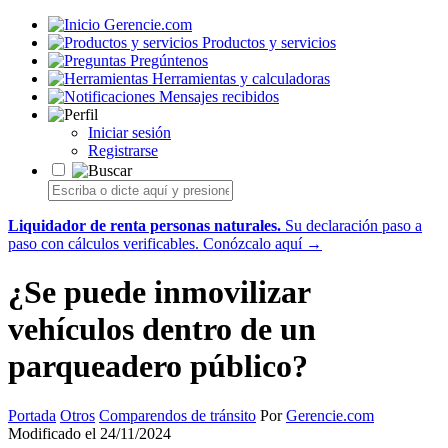
Gerencie.com
Productos y servicios
Pregúntenos
Herramientas y calculadoras
Mensajes recibidos
Iniciar sesión
Registrarse
Liquidador de renta personas naturales.
Su declaración paso a
paso con cálculos verificables.
Conózcalo aquí →
¿Se puede inmovilizar
vehículos dentro de un
parqueadero público?
Portada
Otros
Comparendos de tránsito
Por
Gerencie.com
Modificado el 24/11/2024