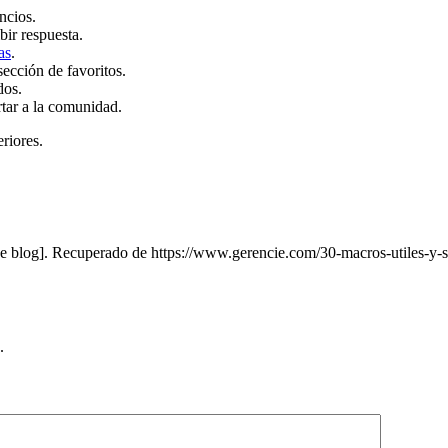
ncios.
bir respuesta.
as
.
sección de favoritos.
dos.
rtar a la comunidad.
eriores.
e blog]. Recuperado de https://www.gerencie.com/30-macros-utiles-y-se
.