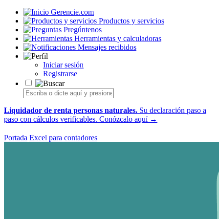
Gerencie.com
Productos y servicios
Pregúntenos
Herramientas y calculadoras
Mensajes recibidos
Iniciar sesión
Registrarse
Liquidador de renta personas naturales.
Su declaración paso a
paso con cálculos verificables.
Conózcalo aquí →
Portada
Excel para contadores