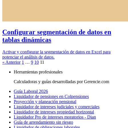
Configurar segmentación de datos en
tablas dinámicas
Activar y configurar la segmentación de datos en Excel para
potenciar el análisis de datos.
« Anterior
1
…
9
10
11
Herramientas profesionales
Calculadoras y guías desarrolladas por Gerencie.com
Guía Laboral 2026
Liquidador de pensiones en Colpensiones
Proyección y planeación pensional
Liquidador de intereses judiciales y comerciales
Liquidador de intereses propiedad horizontal
Liquidador Pro de intereses moratorios - Dian
Guía de arrendamiento sin riesgo
Liquidador de obligaciones laborales