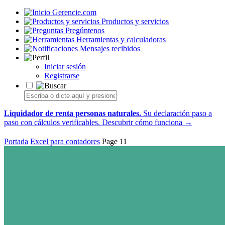
Gerencie.com
Productos y servicios
Pregúntenos
Herramientas y calculadoras
Mensajes recibidos
Iniciar sesión
Registrarse
Liquidador de renta personas naturales.
Su declaración paso a
paso con cálculos verificables.
Descubrir cómo funciona →
Portada
Excel para contadores
Page 11