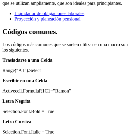
que se utilizan ampliamente, que son ideales para principiantes.
Liquidador de obligaciones laborales
Proyección y planeación pensional
Códigos comunes.
Los códigos más comunes que se suelen utilizar en una macro son
los siguientes.
Trasladarse a una Celda
Range("A1").Select
Escribir en una Celda
Activecell.FormulaR1C1="Ramon"
Letra Negrita
Selection.Font.Bold = True
Letra Cursiva
Selection.Font.Italic = True