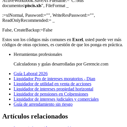
ActiveWorkbook.SaveAs Filename:="C:\Mis
documentos\
piscis.xls
", FileFormat _
:=xlNormal, Password:="", WriteResPassword:="",
ReadOnlyRecommended:= _
False, CreateBackup:=False
Estos son los códigos más comunes en
Excel
, usted puede ver más
códigos de otras opciones, es cuestión de que los ponga en práctica.
Herramientas profesionales
Calculadoras y guías desarrolladas por Gerencie.com
Guía Laboral 2026
Liquidador Pro de intereses moratorios - Dian
Liquidador de utilidad en venta de acciones
Liquidador de intereses propiedad horizontal
Liquidador de pensiones en Colpensiones
Liquidador de intereses judiciales y comerciales
Guía de arrendamiento sin riesgo
Artículos relacionados