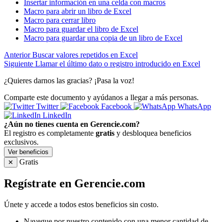
Insertar información en una celda con macros
Macro para abrir un libro de Excel
Macro para cerrar libro
Macro para guardar el libro de Excel
Macro para guardar una copia de un libro de Excel
Anterior
Buscar valores repetidos en Excel
Siguiente
Llamar el último dato o registro introducido en Excel
¿Quieres darnos las gracias? ¡Pasa la voz!
Comparte este documento y ayúdanos a llegar a más personas.
Twitter
Facebook
WhatsApp
LinkedIn
¿Aún no tienes cuenta en Gerencie.com?
El registro es completamente
gratis
y desbloquea beneficios
exclusivos.
Ver beneficios
Gratis
✕
Regístrate en Gerencie.com
Únete y accede a todos estos beneficios sin costo.
Navegue por nuestro contenido con una menor cantidad de