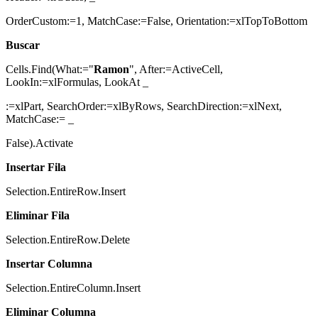
OrderCustom:=1, MatchCase:=False, Orientation:=xlTopToBottom
Buscar
Cells.Find(What:="
Ramon
", After:=ActiveCell,
LookIn:=xlFormulas, LookAt _
:=xlPart, SearchOrder:=xlByRows, SearchDirection:=xlNext,
MatchCase:= _
False).Activate
Insertar Fila
Selection.EntireRow.Insert
Eliminar Fila
Selection.EntireRow.Delete
Insertar Columna
Selection.EntireColumn.Insert
Eliminar Columna