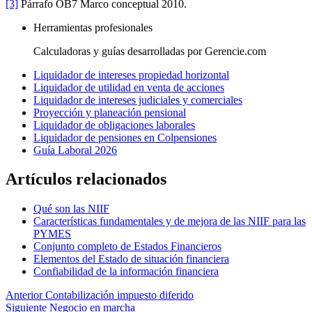
[3]
Párrafo OB7 Marco conceptual 2010.
Herramientas profesionales
Calculadoras y guías desarrolladas por Gerencie.com
Liquidador de intereses propiedad horizontal
Liquidador de utilidad en venta de acciones
Liquidador de intereses judiciales y comerciales
Proyección y planeación pensional
Liquidador de obligaciones laborales
Liquidador de pensiones en Colpensiones
Guía Laboral 2026
Artículos relacionados
Qué son las NIIF
Características fundamentales y de mejora de las NIIF para las
PYMES
Conjunto completo de Estados Financieros
Elementos del Estado de situación financiera
Confiabilidad de la información financiera
Anterior
Contabilización impuesto diferido
Siguiente
Negocio en marcha