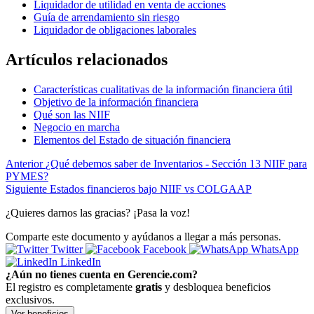
Liquidador de utilidad en venta de acciones
Guía de arrendamiento sin riesgo
Liquidador de obligaciones laborales
Artículos relacionados
Características cualitativas de la información financiera útil
Objetivo de la información financiera
Qué son las NIIF
Negocio en marcha
Elementos del Estado de situación financiera
Anterior
¿Qué debemos saber de Inventarios - Sección 13 NIIF para
PYMES?
Siguiente
Estados financieros bajo NIIF vs COLGAAP
¿Quieres darnos las gracias? ¡Pasa la voz!
Comparte este documento y ayúdanos a llegar a más personas.
Twitter
Facebook
WhatsApp
LinkedIn
¿Aún no tienes cuenta en Gerencie.com?
El registro es completamente
gratis
y desbloquea beneficios
exclusivos.
Ver beneficios