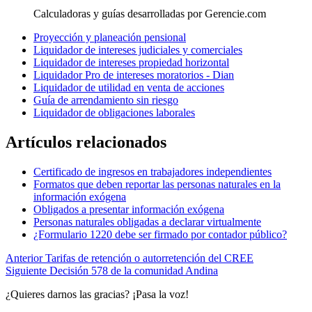
Calculadoras y guías desarrolladas por Gerencie.com
Proyección y planeación pensional
Liquidador de intereses judiciales y comerciales
Liquidador de intereses propiedad horizontal
Liquidador Pro de intereses moratorios - Dian
Liquidador de utilidad en venta de acciones
Guía de arrendamiento sin riesgo
Liquidador de obligaciones laborales
Artículos relacionados
Certificado de ingresos en trabajadores independientes
Formatos que deben reportar las personas naturales en la
información exógena
Obligados a presentar información exógena
Personas naturales obligadas a declarar virtualmente
¿Formulario 1220 debe ser firmado por contador público?
Anterior
Tarifas de retención o autorretención del CREE
Siguiente
Decisión 578 de la comunidad Andina
¿Quieres darnos las gracias? ¡Pasa la voz!