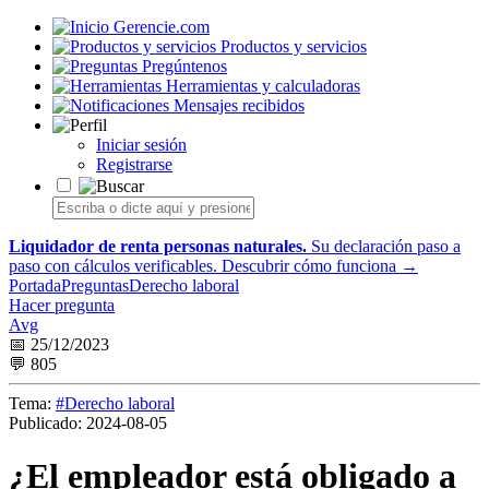
Gerencie.com
Productos y servicios
Pregúntenos
Herramientas y calculadoras
Mensajes recibidos
Iniciar sesión
Registrarse
Liquidador de renta personas naturales.
Su declaración paso a
paso con cálculos verificables.
Descubrir cómo funciona →
Portada
Preguntas
Derecho laboral
Hacer pregunta
Avg
📅 25/12/2023
💬 805
Tema:
#Derecho laboral
Publicado:
2024-08-05
¿El empleador está obligado a