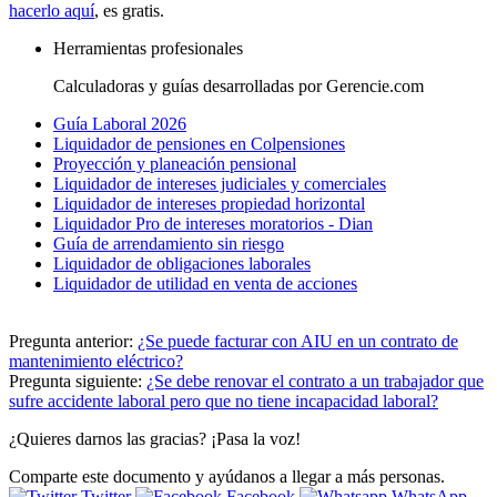
hacerlo aquí
, es gratis.
Herramientas profesionales
Calculadoras y guías desarrolladas por Gerencie.com
Guía Laboral 2026
Liquidador de pensiones en Colpensiones
Proyección y planeación pensional
Liquidador de intereses judiciales y comerciales
Liquidador de intereses propiedad horizontal
Liquidador Pro de intereses moratorios - Dian
Guía de arrendamiento sin riesgo
Liquidador de obligaciones laborales
Liquidador de utilidad en venta de acciones
Pregunta anterior:
¿Se puede facturar con AIU en un contrato de
mantenimiento eléctrico?
Pregunta siguiente:
¿Se debe renovar el contrato a un trabajador que
sufre accidente laboral pero que no tiene incapacidad laboral?
¿Quieres darnos las gracias? ¡Pasa la voz!
Comparte este documento y ayúdanos a llegar a más personas.
Twitter
Facebook
WhatsApp