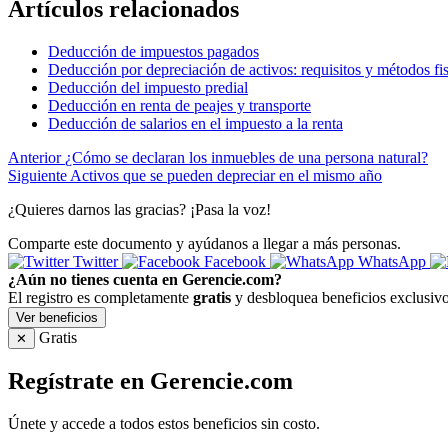
Artículos relacionados
Deducción de impuestos pagados
Deducción por depreciación de activos: requisitos y métodos fi
Deducción del impuesto predial
Deducción en renta de peajes y transporte
Deducción de salarios en el impuesto a la renta
Anterior
¿Cómo se declaran los inmuebles de una persona natural?
Siguiente
Activos que se pueden depreciar en el mismo año
¿Quieres darnos las gracias? ¡Pasa la voz!
Comparte este documento y ayúdanos a llegar a más personas.
Twitter
Facebook
WhatsApp
¿Aún no tienes cuenta en Gerencie.com?
El registro es completamente
gratis
y desbloquea beneficios exclusivo
Ver beneficios
Gratis
✕
Regístrate en Gerencie.com
Únete y accede a todos estos beneficios sin costo.