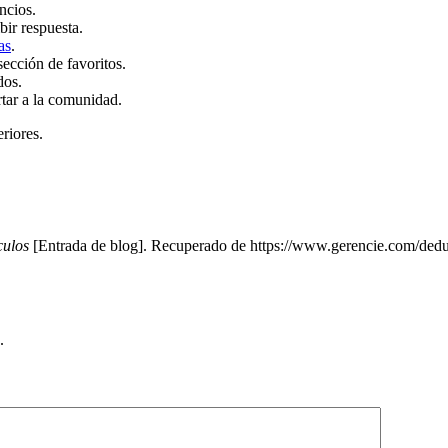
ncios.
bir respuesta.
as
.
sección de favoritos.
dos.
rtar a la comunidad.
eriores.
culos
[Entrada de blog]. Recuperado de https://www.gerencie.com/dedu
.