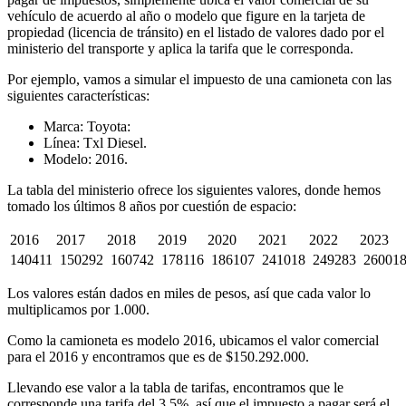
vehículo de acuerdo al año o modelo que figure en la tarjeta de
propiedad (licencia de tránsito) en el listado de valores dado por el
ministerio del transporte y aplica la tarifa que le corresponda.
Por ejemplo, vamos a simular el impuesto de una camioneta con las
siguientes características:
Marca: Toyota:
Línea: Txl Diesel.
Modelo: 2016.
La tabla del ministerio ofrece los siguientes valores, donde hemos
tomado los últimos 8 años por cuestión de espacio:
2016
2017
2018
2019
2020
2021
2022
2023
140411
150292
160742
178116
186107
241018
249283
26001
Los valores están dados en miles de pesos, así que cada valor lo
multiplicamos por 1.000.
Como la camioneta es modelo 2016, ubicamos el valor comercial
para el 2016 y encontramos que es de $150.292.000.
Llevando ese valor a la tabla de tarifas, encontramos que le
corresponde una tarifa del 3.5%, así que el impuesto a pagar será el