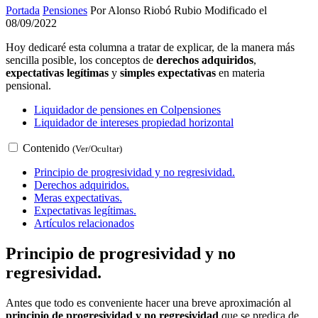
Portada
Pensiones
Por Alonso Riobó Rubio Modificado el
08/09/2022
Hoy dedicaré esta columna a tratar de explicar, de la manera más
sencilla posible, los conceptos de
derechos adquiridos
,
expectativas legítimas
y
simples expectativas
en materia
pensional.
Liquidador de pensiones en Colpensiones
Liquidador de intereses propiedad horizontal
Contenido
(Ver/Ocultar)
Principio de progresividad y no regresividad.
Derechos adquiridos.
Meras expectativas.
Expectativas legítimas.
Artículos relacionados
Principio de progresividad y no
regresividad.
Antes que todo es conveniente hacer una breve aproximación al
principio de progresividad y no regresividad
que se predica de