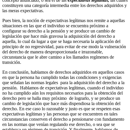
concepto anunciado, o sea el de las
e
xpectativas legítimas,
las cuales
constituyen una categoría intermedia entre los derechos adquiridos y
las meras expectativas.
Pues bien, la noción de expectativas legítimas nos remite a aquellas
situaciones en las que el individuo se encuentra próximo a
configurar su derecho a la pensión y se produce un cambio de
legislación que hace más gravosa la adquisición del derecho a
aquella, lo cual da lugar a que se haga necesaria la aplicación del
principio de no regresividad, para evitar de ese modo la vulneración
del derecho de manera desproporcionada e irrazonable,
circunstancia que le abre camino a los llamados regímenes de
transición.
En conclusión, hablamos de derechos adquiridos en aquellos casos
en que la persona ha cumplido todas las condiciones y exigencias
que señalan las normas legales para la adquisición del derecho a la
pensión. Hablamos de expectativas legítimas, cuando el individuo
no ha cumplido aún los requisitos necesarios para la obtención del
derecho pero se halla muy próximo de lograrlo, y se produce un
cambio de legislación que hace más dispendiosa la obtención del
derecho. En ese caso lo razonable y justo es que se respeten esas
expectativas legítimas y las personas que se encuentren en tales
circunstancias conserven el derecho a pensionarse con fundamento
en las normas que venían regulando ese derecho, o sea que se
establezca un régimen de transición. Y finalmente, hablamos de