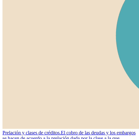
Prelación y clases de créditos.
El cobro de las deudas y los embargos
se hacen de acuerdo a la prelación dada por la clase a la que