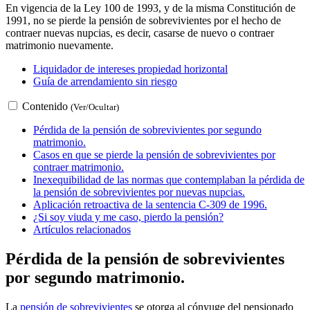
En vigencia de la Ley 100 de 1993, y de la misma Constitución de
1991, no se pierde la pensión de sobrevivientes por el hecho de
contraer nuevas nupcias, es decir, casarse de nuevo o contraer
matrimonio nuevamente.
Liquidador de intereses propiedad horizontal
Guía de arrendamiento sin riesgo
Contenido
(Ver/Ocultar)
Pérdida de la pensión de sobrevivientes por segundo
matrimonio.
Casos en que se pierde la pensión de sobrevivientes por
contraer matrimonio.
Inexequibilidad de las normas que contemplaban la pérdida de
la pensión de sobrevivientes por nuevas nupcias.
Aplicación retroactiva de la sentencia C-309 de 1996.
¿Si soy viuda y me caso, pierdo la pensión?
Artículos relacionados
Pérdida de la pensión de sobrevivientes
por segundo matrimonio.
La
pensión de sobrevivientes
se otorga al cónyuge del pensionado