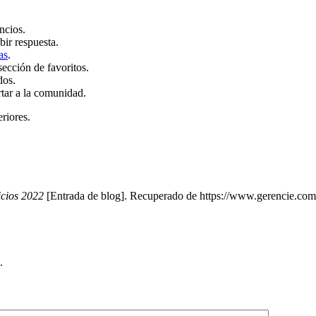
ncios.
bir respuesta.
as
.
sección de favoritos.
dos.
rtar a la comunidad.
eriores.
icios 2022
[Entrada de blog]. Recuperado de https://www.gerencie.com/
.