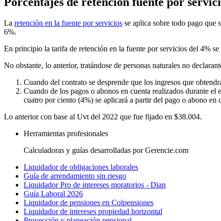
Porcentajes de retención fuente por servici
La
retención en la fuente por servicios
se aplica sobre todo pago que s
6%.
En principio la tarifa de retención en la fuente por servicios del 4% se
No obstante, lo anterior, tratándose de personas naturales no declarante
Cuando del contrato se desprende que los ingresos que obtendrá
Cuando de los pagos o abonos en cuenta realizados durante el e
cuatro por ciento (4%) se aplicará a partir del pago o abono en
Lo anterior con base al Uvt del 2022 que fue fijado en $38.004.
Herramientas profesionales
Calculadoras y guías desarrolladas por Gerencie.com
Liquidador de obligaciones laborales
Guía de arrendamiento sin riesgo
Liquidador Pro de intereses moratorios - Dian
Guía Laboral 2026
Liquidador de pensiones en Colpensiones
Liquidador de intereses propiedad horizontal
Proyección y planeación pensional