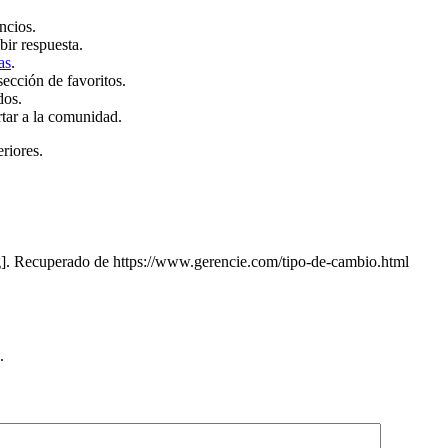
ncios.
bir respuesta.
as
.
sección de favoritos.
dos.
rtar a la comunidad.
eriores.
]. Recuperado de https://www.gerencie.com/tipo-de-cambio.html
.