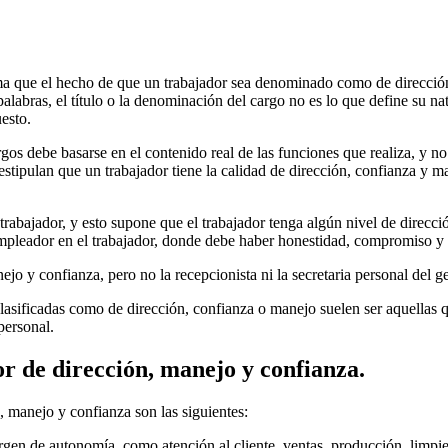
rma que el hecho de que un trabajador sea denominado como de direcció
palabras, el título o la denominación del cargo no es lo que define su n
esto.
gos debe basarse en el contenido real de las funciones que realiza, y no 
stipulan que un trabajador tiene la calidad de dirección, confianza y mane
 trabajador, y esto supone que el trabajador tenga algún nivel de direcc
mpleador en el trabajador, donde debe haber honestidad, compromiso y 
jo y confianza, pero no la recepcionista ni la secretaria personal del ge
clasificadas como de dirección, confianza o manejo suelen ser aquellas 
personal.
r de dirección, manejo y confianza.
 manejo y confianza son las siguientes:
argen de autonomía, como atención al cliente, ventas, producción, limpie