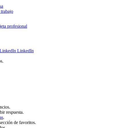
sa
 trabajo
jeta profesional
LinkedIn
s.
ncios.
bir respuesta.
as
.
sección de favoritos.
dos.