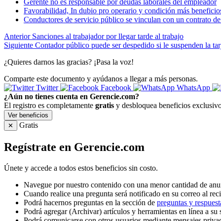
Gerente no es responsable por deudas laborales del empleador
Favorabilidad, In dubio pro operario y condición más beneficio
Conductores de servicio público se vinculan con un contrato de
Anterior
Sanciones al trabajador por llegar tarde al trabajo
Siguiente
Contador público puede ser despedido si le suspenden la tar
¿Quieres darnos las gracias? ¡Pasa la voz!
Comparte este documento y ayúdanos a llegar a más personas.
Twitter
Facebook
WhatsApp
¿Aún no tienes cuenta en Gerencie.com?
El registro es completamente
gratis
y desbloquea beneficios exclusivo
Ver beneficios
Gratis
✕
Regístrate en Gerencie.com
Únete y accede a todos estos beneficios sin costo.
Navegue por nuestro contenido con una menor cantidad de anu
Cuando realice una pregunta será notificado en su correo al reci
Podrá hacernos preguntas en la sección de
preguntas y respuest
Podrá agregar (Archivar) artículos y herramientas en línea a su 
Podrá comunicarse con otros usuarios mediante mensajes priva