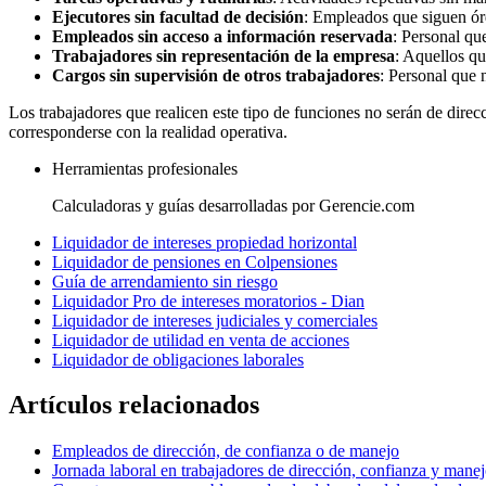
Ejecutores sin facultad de decisión
: Empleados que siguen órd
Empleados sin acceso a información reservada
: Personal qu
Trabajadores sin representación de la empresa
: Aquellos qu
Cargos sin supervisión de otros trabajadores
: Personal que 
Los trabajadores que realicen este tipo de funciones no serán de dire
corresponderse con la realidad operativa.
Herramientas profesionales
Calculadoras y guías desarrolladas por Gerencie.com
Liquidador de intereses propiedad horizontal
Liquidador de pensiones en Colpensiones
Guía de arrendamiento sin riesgo
Liquidador Pro de intereses moratorios - Dian
Liquidador de intereses judiciales y comerciales
Liquidador de utilidad en venta de acciones
Liquidador de obligaciones laborales
Artículos relacionados
Empleados de dirección, de confianza o de manejo
Jornada laboral en trabajadores de dirección, confianza y mane