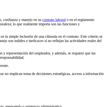
n, confianza y manejo en su
contrato laboral
o en el reglamento
aturaleza; lo que realmente importa son las funciones y
en la simple inclusión de una cláusula en el contrato. Este criterio se
jo son inútiles e ineficaces si no reflejan las actividades reales del
ión y representación del empleador, y además, se requiere que las
responsabilidad.
rente.
que no implican toma de decisiones estratégicas, acceso a información
za, mensajería o asistencia administrativa.